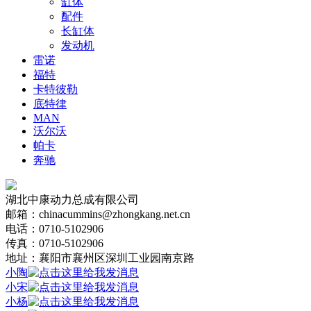
缸体
配件
长缸体
发动机
雷诺
福特
卡特彼勒
底特律
MAN
沃尔沃
帕卡
奔驰
湖北中康动力总成有限公司
邮箱：chinacummins@zhongkang.net.cn
电话：0710-5102906
传真：0710-5102906
地址：襄阳市襄州区深圳工业园南京路
小陶
小宋
小杨