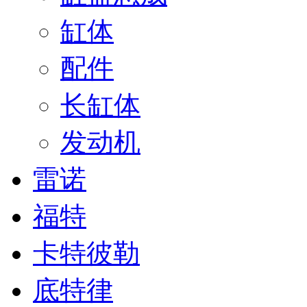
缸体
配件
长缸体
发动机
雷诺
福特
卡特彼勒
底特律