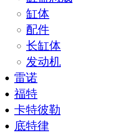
缸体
配件
长缸体
发动机
雷诺
福特
卡特彼勒
底特律